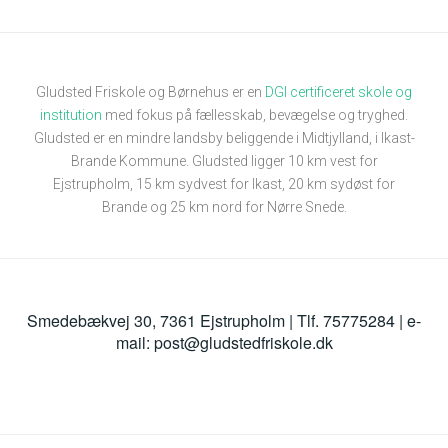
Gludsted Friskole og Børnehus er en
DGI certificeret skole og
institution
med fokus på fællesskab, bevægelse og tryghed.
Gludsted er en mindre landsby beliggende i Midtjylland, i Ikast-
Brande Kommune. Gludsted ligger 10 km vest for
Ejstrupholm, 15 km sydvest for Ikast, 20 km sydøst for
Brande og 25 km nord for Nørre Snede.
Smedebækvej 30, 7361 Ejstrupholm | Tlf. 75775284 | e-
mail: post@gludstedfriskole.dk